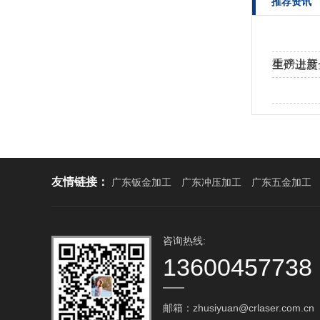
推荐资讯
重磅上新
生产进度
工！…
热烈欢迎
友情链接：
广东钣金加工
广东冲压加工
广东五金加工
咨询热线:
13600457738
邮箱：zhusiyuan@crlaser.com.cn‬