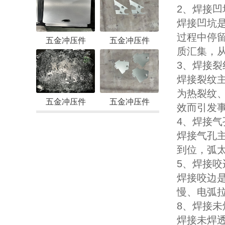
2、焊接凹
焊接凹坑
过程中停
五金冲压件
五金冲压件
质汇集，
3、焊接裂
焊接裂纹
为热裂纹
五金冲压件
五金冲压件
效而引发
4、焊接气
焊接气孔
到位，弧
5、焊接咬
焊接咬边
慢、电弧
8、焊接未
焊接未焊