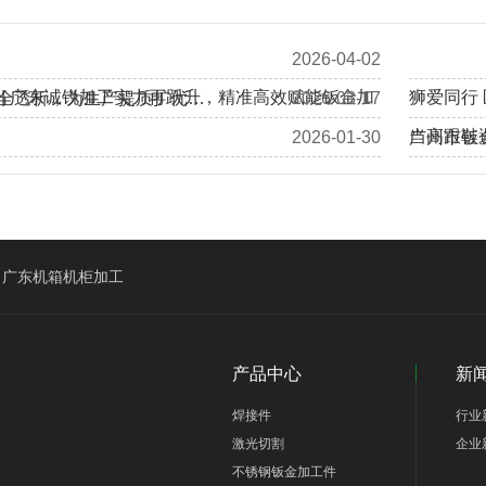
2026-04-02
 | 广东诚锐加工实力再跃升，精准高效赋能钣金加
狮爱同行
全透析，为生产提质扩优…
2026-03-17
当高跟鞋
2026-01-30
广州市钣
加拿大客户Eric、Alan莅临我司工厂回访考察…
广东机箱机柜加工
产品中心
新
焊接件
行业
激光切割
企业
不锈钢钣金加工件