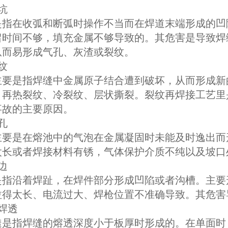
坑
是指在收弧和断弧时操作不当而在焊道末端形成的凹
留时间不够，填充金属不够导致的。其危害是导致焊
从而易形成气孔、灰渣或裂纹。
纹
主要是指焊缝中金属原子结合遭到破坏，从而形成新
、再热裂纹、冷裂纹、层状撕裂。裂纹再焊接工艺里
事故的主要原因。
孔
主要是在熔池中的气泡在金属凝固时未能及时逸出而
太长或者焊接材料有锈，气体保护介质不纯以及坡口
边
是指沿着焊趾，在焊件部分形成凹陷或者沟槽。主要
拉得太长、电流过大、焊枪位置不准确导致。其危害
焊透
透是指焊缝的熔透深度小于板厚时形成的。在单面时