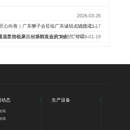
2026-03-26
 匠心向善｜广东狮子会莅临广东诚锐走访交流…
2026-03-17
遇见数控机床：一场制造业的“她时代”对话…
金加工协会第四届第四次会员大会…
2026-01-19
闻动态
生产设备
新闻
新闻