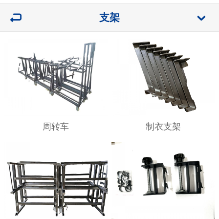
支架
周转车
制衣支架