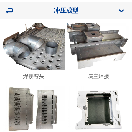
冲压成型
焊接弯头
底座焊接