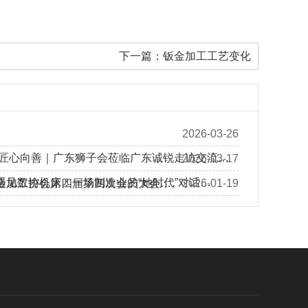
下一篇：
钣金加工工艺变化
2026-03-26
 匠心向善｜广东狮子会莅临广东诚锐走访交流…
2026-03-17
遇见数控机床：一场制造业的“她时代”对话…
金加工协会第四届第四次会员大会…
2026-01-19