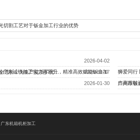
光切割工艺对于钣金加工行业的优势
2026-04-02
 | 广东诚锐加工实力再跃升，精准高效赋能钣金加
狮爱同行
全透析，为生产提质扩优…
2026-03-17
当高跟鞋
2026-01-30
广州市钣
加拿大客户Eric、Alan莅临我司工厂回访考察…
广东机箱机柜加工