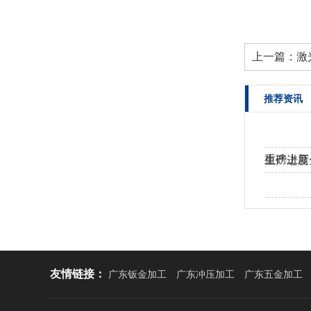
上一篇：
激
推荐资讯
重磅上新
生产进度
工！…
热烈欢迎
友情链接：
广东钣金加工
广东冲压加工
广东五金加工