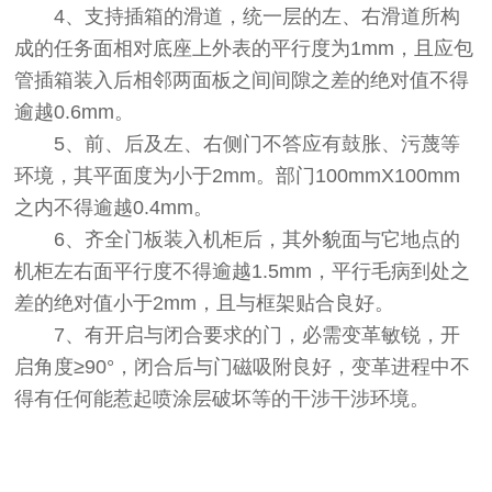
4、支持插箱的滑道，统一层的左、右滑道所构
成的任务面相对底座上外表的平行度为1mm，且应包
管插箱装入后相邻两面板之间间隙之差的绝对值不得
逾越0.6mm。
5、前、后及左、右侧门不答应有鼓胀、污蔑等
环境，其平面度为小于2mm。部门100mmX100mm
之内不得逾越0.4mm。
6、齐全门板装入机柜后，其外貌面与它地点的
机柜左右面平行度不得逾越1.5mm，平行毛病到处之
差的绝对值小于2mm，且与框架贴合良好。
7、有开启与闭合要求的门，必需变革敏锐，开
启角度≥90°，闭合后与门磁吸附良好，变革进程中不
得有任何能惹起喷涂层破坏等的干涉干涉环境。