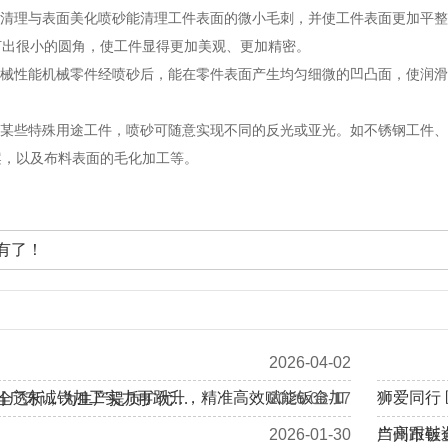
毛刺清理与表面美化喷砂能清理工件表面的微小毛刺，并使工件表面更加平
打出很小的圆角，使工件显得更加美观、更加精密。
的机械性能机械零件经喷砂后，能在零件表面产生均匀细微的凹凸面，使润
对于某些特殊用途工件，喷砂可随意实现不同的反光或亚光。如不锈钢工件
案，以及布料表面的毛化加工等。
有了！
2026-04-02
 | 广东诚锐加工实力再跃升，精准高效赋能钣金加
狮爱同行
全透析，为生产提质扩优…
2026-03-17
当高跟鞋
2026-01-30
广州市钣