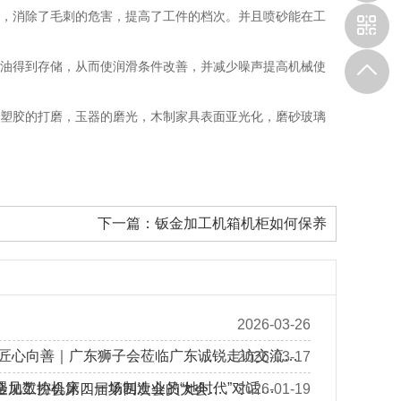
整，消除了毛刺的危害，提高了工件的档次。并且喷砂能在工
滑油得到存储，从而使润滑条件改善，并减少噪声提高机械使
、塑胶的打磨，玉器的磨光，木制家具表面亚光化，磨砂玻璃
下一篇：
钣金加工机箱机柜如何保养
2026-03-26
 匠心向善｜广东狮子会莅临广东诚锐走访交流…
2026-03-17
遇见数控机床：一场制造业的“她时代”对话…
金加工协会第四届第四次会员大会…
2026-01-19