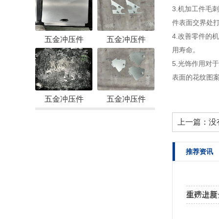
3.机加工件
件表面交界处
4.改善零件
五金冲压件
五金冲压件
用寿命。
5.光饰作用
表面的花纹图
五金冲压件
五金冲压件
上一篇：没
推荐资讯
重磅上新
生产进度
工！…