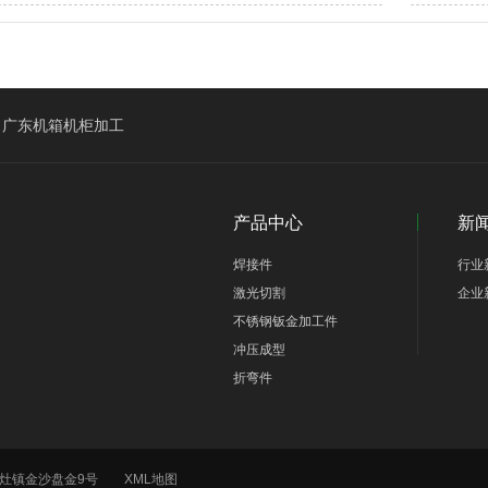
加拿大客户Eric、Alan莅临我司工厂回访考察…
广东机箱机柜加工
产品中心
新
焊接件
行业
激光切割
企业
不锈钢钣金加工件
冲压成型
折弯件
海区丹灶镇金沙盘金9号
XML地图