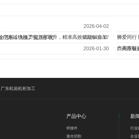
2026-04-02
 | 广东诚锐加工实力再跃升，精准高效赋能钣金加
狮爱同行
全透析，为生产提质扩优
2026-03-17
当高跟鞋
2026-01-30
广州市钣
加拿大客户Eric、Alan莅临我司工厂回访考察
广东机箱机柜加工
产品中心
新
焊接件
行业
激光切割
企业