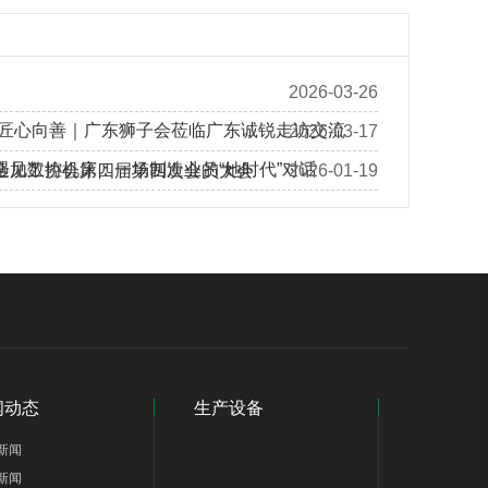
2026-03-26
 匠心向善｜广东狮子会莅临广东诚锐走访交流
2026-03-17
遇见数控机床：一场制造业的“她时代”对话
金加工协会第四届第四次会员大会
2026-01-19
闻动态
生产设备
新闻
新闻