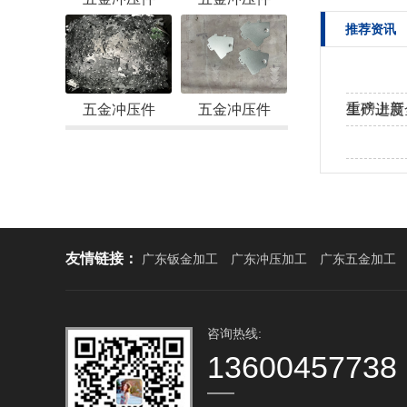
推荐资讯
重磅上新
五金冲压件
五金冲压件
生产进度
工！
热烈欢迎
友情链接：
广东钣金加工
广东冲压加工
广东五金加工
咨询热线:
13600457738