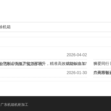
涂机箱
2026-04-02
 | 广东诚锐加工实力再跃升，精准高效赋能钣金加
狮爱同行
全透析，为生产提质扩优
2026-03-17
当高跟鞋
2026-01-30
广州市钣
加拿大客户Eric、Alan莅临我司工厂回访考察
广东机箱机柜加工