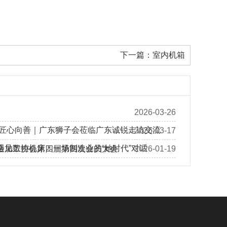
下一篇：
室内机箱
2026-03-26
 匠心向善｜广东狮子会莅临广东诚锐走访交流
2026-03-17
遇见数控机床：一场制造业的“她时代”对话
金加工协会第四届第四次会员大会
2026-01-19