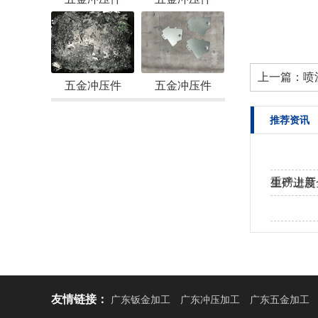
上一篇：
喷
五金冲压件
五金冲压件
推荐资讯
重磅上新
生产进度
工！
热烈欢迎
友情链接：
广东钣金加工
广东冲压加工
广东五金加工