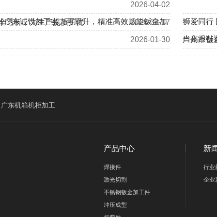
2026-04-02
 | 广东诚锐加工实力再跃升，精准高效赋能钣金加
狮爱同行
全透析，为生产提质扩优
2026-03-17
当高跟鞋
2026-01-30
广州市钣
加拿大客户Eric、Alan莅临我司工厂回访考察
广东机箱机柜加工
产品中心
新
焊接件
行业
激光切割
企业
不锈钢钣金加工件
冲压成型