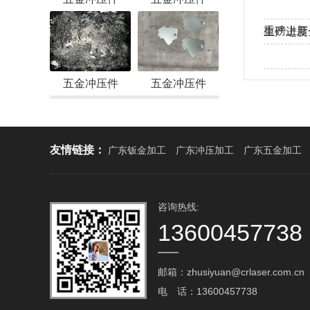
重磅上新
生产进度
工！
热烈欢迎
五金冲压件
五金冲压件
友情链接：
广东钣金加工
广东冲压加工
广东五金加工
咨询热线:
13600457738
邮箱：zhusiyuan@crlaser.com.cn‬
电 话：13600457738