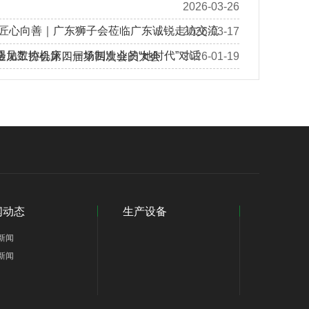
2026-03-26
 匠心向善｜广东狮子会莅临广东诚锐走访交流
2026-03-17
遇见数控机床：一场制造业的“她时代”对话
金加工协会第四届第四次会员大会
2026-01-19
闻动态
生产设备
新闻
新闻