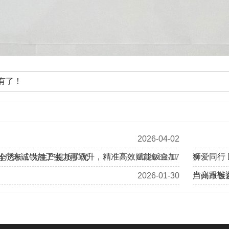
有了！
2026-04-02
 | 广东诚锐加工实力再跃升，精准高效赋能钣金加
狮爱同行
全透析，为生产提质扩优
2026-03-17
当高跟鞋
2026-01-30
广州市钣
加拿大客户Eric、Alan莅临我司工厂回访考察