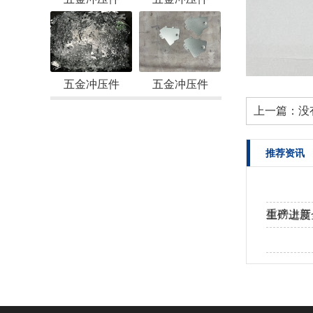
五金冲压件
五金冲压件
上一篇：没
推荐资讯
重磅上新
生产进度
工！
热烈欢迎