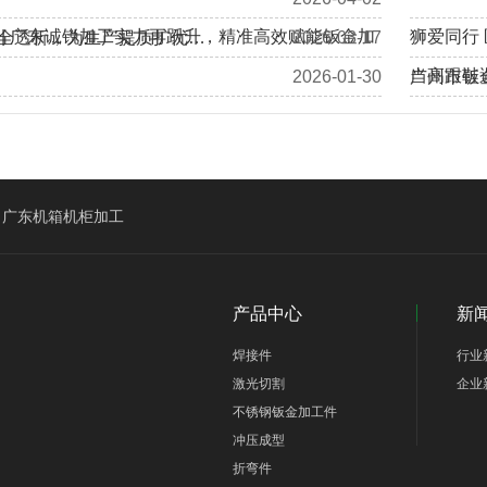
 | 广东诚锐加工实力再跃升，精准高效赋能钣金加
狮爱同行
全透析，为生产提质扩优…
2026-03-17
当高跟鞋
2026-01-30
广州市钣
加拿大客户Eric、Alan莅临我司工厂回访考察…
广东机箱机柜加工
产品中心
新
焊接件
行业
激光切割
企业
不锈钢钣金加工件
冲压成型
折弯件