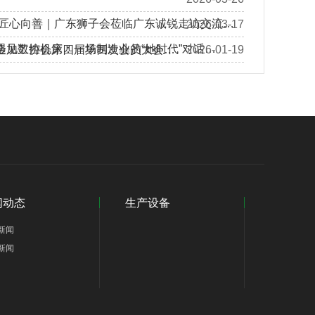
 匠心向善｜广东狮子会莅临广东诚锐走访交流…
2026-03-17
遇见数控机床：一场制造业的“她时代”对话…
金加工协会第四届第四次会员大会…
2026-01-19
闻动态
生产设备
新闻
新闻