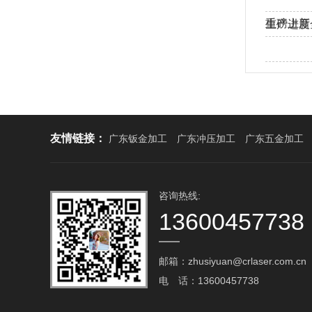
重磅上新
生产进度
工！…
热烈欢迎
友情链接：
广东钣金加工
广东冲压加工
广东五金加工
咨询热线:
13600457738
邮箱：zhusiyuan@crlaser.com.cn‬
电 话：13600457738