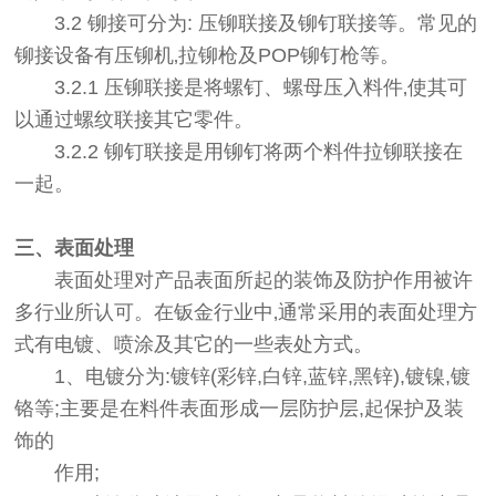
3.2 铆接可分为: 压铆联接及铆钉联接等。常见的
铆接设备有压铆机‚拉铆枪及POP铆钉枪等。
3.2.1 压铆联接是将螺钉、螺母压入料件‚使其可
以通过螺纹联接其它零件。
3.2.2 铆钉联接是用铆钉将两个料件拉铆联接在
一起。
三、表面处理
表面处理对产品表面所起的装饰及防护作用被许
多行业所认可。在钣金行业中‚通常采用的表面处理方
式有电镀、喷涂及其它的一些表处方式。
1、电镀分为:镀锌(彩锌,白锌,蓝锌,黑锌),镀镍,镀
铬等;主要是在料件表面形成一层防护层,起保护及装
饰的
作用;