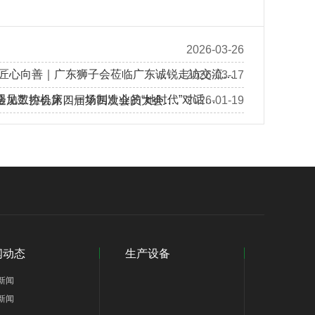
2026-03-26
 匠心向善｜广东狮子会莅临广东诚锐走访交流…
2026-03-17
遇见数控机床：一场制造业的“她时代”对话…
金加工协会第四届第四次会员大会…
2026-01-19
闻动态
生产设备
新闻
新闻