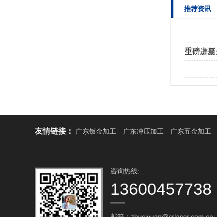
推荐资讯
重磅上新
生产进度
工！…
热烈欢迎
友情链接：
广东钣金加工
广东冲压加工
广东五金加工
咨询热线:
13600457738
邮箱：zhusiyuan@crlaser.com.cn‬