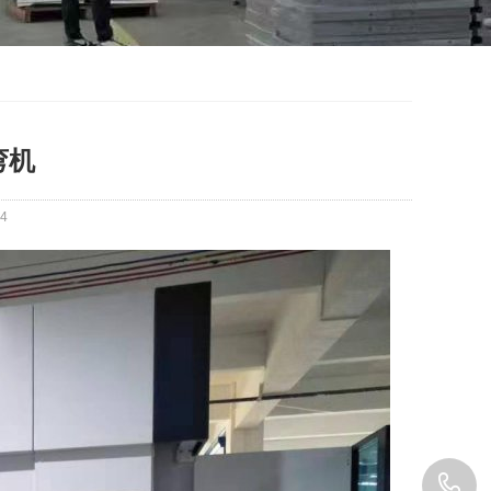
弯机
4
1