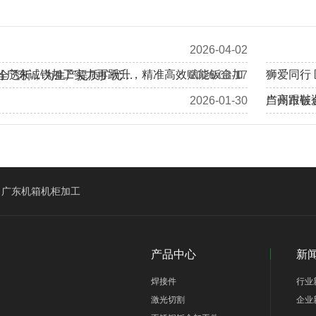
2026-04-02
 | 广东诚锐加工实力再跃升，精准高效赋能钣金加
狮爱同行
全透析，为生产提质扩优…
2026-03-17
当高跟鞋
2026-01-30
广州市钣
加拿大客户Eric、Alan莅临我司工厂回访考察…
广东机箱机柜加工
产品中心
新
焊接件
行业
激光切割
企业