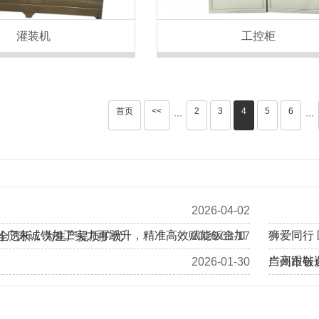
灌装机
工控柜
首页
<<
2
3
4
5
6
···
···
2026-04-02
 | 广东诚锐加工实力再跃升，精准高效赋能钣金加
狮爱同行
全透析，为生产提质扩优
2026-03-17
当高跟鞋
2026-01-30
广州市钣
加拿大客户Eric、Alan莅临我司工厂回访考察