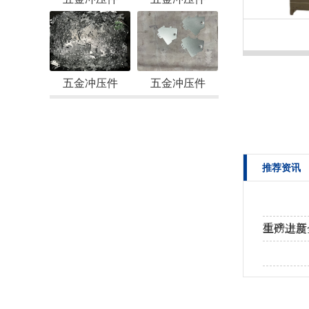
五金冲压件
五金冲压件
推荐资讯
重磅上新
生产进度
工！
热烈欢迎